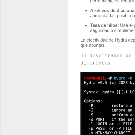
herramienta es ilegal 
Archivos de dicciona
aumentar las posibilida
Tasa de hilos
: Usa el
seguridad o simplement
La efectividad de Hydra de
que apuntas.
Un descifrador de 
diferentes.