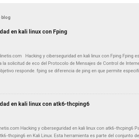
 blog
dad en kali linux con Fping
etis.com Hacking y ciberseguridad en kali linux con Fping Fping es
za la solicitud de eco del Protocolo de Mensajes de Control de Intern
bjetivo responde. fping se diferencia de ping en que permite especi
 en la línea de comandos o un archivo con las listas de objetivos a l
enviar a un objetivo hasta que se agote el tiempo de espera o respo
 pasa al siguiente objetivo mediante un sistema de turnos rotatorio
fping fping Enviar paquetes ICMP ECHO_REQUEST a los hosts de la re
dad en kali linux con atk6-thcping6
ones anteriores de fping anteriores a la versión 4.0 El comando fping
de red que se utiliza para enviar paquetes de ICMP (Protocolo de me
 a varios hosts de forma simultánea. A diferen...
etis.com Hacking y ciberseguridad en kali linux con atk6-thcping6 
tk6-thcping6 en Kali Linux. Esta herramienta es parte del conjunto de 