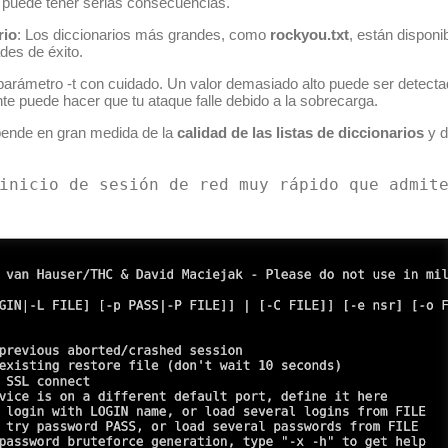
y puede tener serias consecuencias.
rio
: Los diccionarios más grandes, como
rockyou.txt
, están disponi
des de éxito.
 parámetro
-t
con cuidado. Un valor demasiado alto puede ser detecta
e puede hacer que tu ataque falle debido a la sobrecarga.
pende en gran medida de la
calidad de las listas de diccionarios
y d
inicio de sesión de red muy rápido que admit