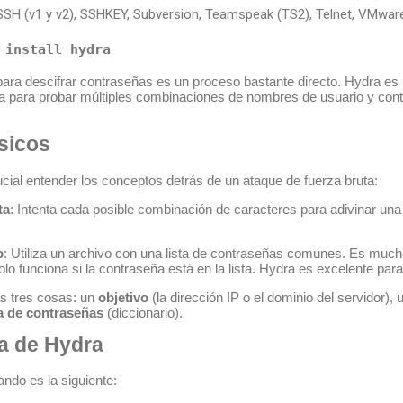
H (v1 y v2), SSHKEY, Subversion, Teamspeak (TS2), Telnet, VMwar
 install hydra
ara descifrar contraseñas es un proceso bastante directo. Hydra es
iza para probar múltiples combinaciones de nombres de usuario y co
sicos
cial entender los conceptos detrás de un ataque de fuerza bruta:
ta
: Intenta cada posible combinación de caracteres para adivinar una
o
: Utiliza un archivo con una lista de contraseñas comunes. Es muc
olo funciona si la contraseña está en la lista. Hydra es excelente para
as tres cosas: un
objetivo
(la dirección IP o el dominio del servidor),
ta de contraseñas
(diccionario).
ca de Hydra
ando es la siguiente: