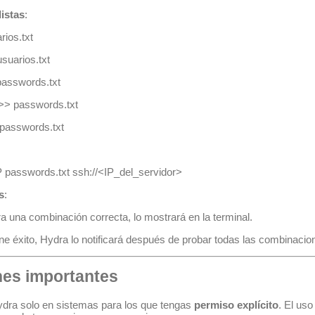
listas
:
rios.txt
suarios.txt
passwords.txt
>> passwords.txt
 passwords.txt
-P passwords.txt ssh://<IP_del_servidor>
s
:
a una combinación correcta, lo mostrará en la terminal.
ene éxito, Hydra lo notificará después de probar todas las combinacio
nes importantes
Hydra solo en sistemas para los que tengas
permiso explícito
. El uso