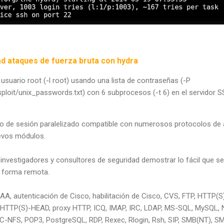
ad ataques de fuerza bruta con hydra
 usuario root (-l root) usando una lista de contraseñas (-P
ploit/unix_passwords.txt) con 6 subprocesos (-t 6) en el servidor S
cio de sesión paralelizado compatible con numerosos protocolos de 
nuevos módulos.
 investigadores y consultores de seguridad demostrar lo fácil que s
e forma remota.
AA, autenticación de Cisco, habilitación de Cisco, CVS, FTP, HTTP
TTP(S)-HEAD, proxy HTTP, ICQ, IMAP, IRC, LDAP, MS-SQL, MySQL, NN
C-NFS, POP3, PostgreSQL, RDP, Rexec, Rlogin, Rsh, SIP, SMB(NT), 