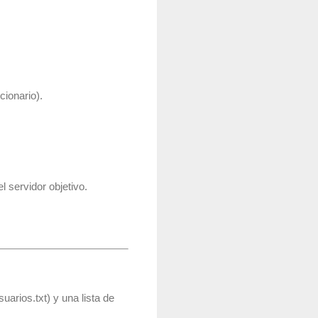
cionario).
 servidor objetivo.
suarios.txt
) y una lista de