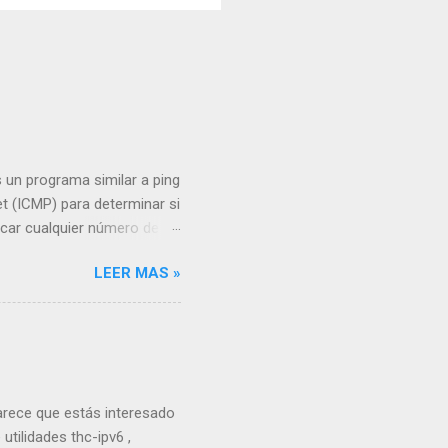
 un programa similar a ping
et (ICMP) para determinar si
ficar cualquier número de
os que se hará ping. En
LEER MAS »
nda, fping envía un paquete
s. Como instalar: sudo apt
d fping6 Compatibilidad
 en Kali Linux es una
nsajes de control de
Parece que estás interesado
utilidades thc-ipv6 ,