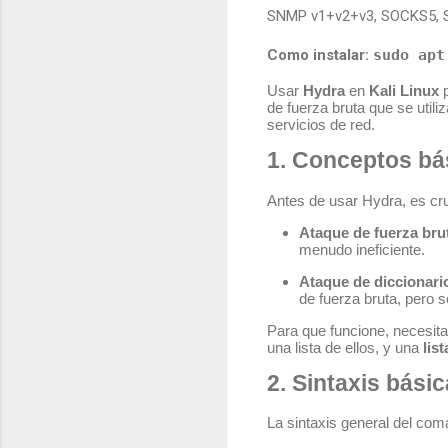
SNMP v1+v2+v3, SOCKS5, SS
Como instalar:
sudo apt
Usar
Hydra
en
Kali Linux
p
de fuerza bruta que se util
servicios de red.
1. Conceptos bá
Antes de usar Hydra, es cru
Ataque de fuerza bru
menudo ineficiente.
Ataque de diccionari
de fuerza bruta, pero s
Para que funcione, necesit
una lista de ellos, y una
lis
2. Sintaxis bási
La sintaxis general del com