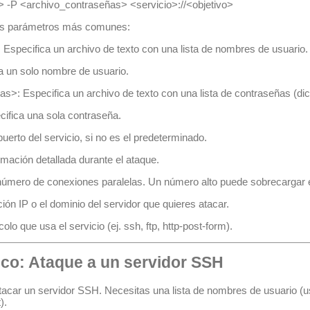
> -P <archivo_contraseñas> <servicio>://<objetivo>
 los parámetros más comunes:
: Especifica un archivo de texto con una lista de nombres de usuario.
ca un solo nombre de usuario.
ñas>
: Especifica un archivo de texto con una lista de contraseñas (dic
cifica una sola contraseña.
 puerto del servicio, si no es el predeterminado.
mación detallada durante el ataque.
 número de conexiones paralelas. Un número alto puede sobrecargar el
cción IP o el dominio del servidor que quieres atacar.
ocolo que usa el servicio (ej.
ssh
,
ftp
,
http-post-form
).
ico: Ataque a un servidor SSH
car un servidor SSH. Necesitas una lista de nombres de usuario (
u
t
).