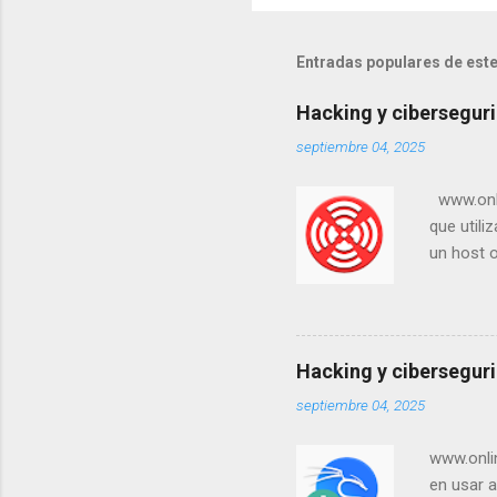
Entradas populares de este
Hacking y ciberseguri
septiembre 04, 2025
www.onlin
que utili
un host o
objetivos
lugar de 
de ping y
install 
Hacking y ciberseguri
con versi
septiembre 04, 2025
utilidad 
Internet)
www.onlin
en usar a