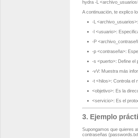
hydra -L <archivo_usuarios
A continuación, te explico
-L <archivo_usuarios>
-l <usuario>
: Especifi
-P <archivo_contrase
-p <contraseña>
: Espe
-s <puerto>
: Define el
-vV
: Muestra más infor
-t <hilos>
: Controla el
<objetivo>
: Es la dire
<servicio>
: Es el prot
3. Ejemplo práct
Supongamos que quieres ata
contraseñas (
passwords.tx