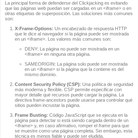
La principal forma de defenderse del Clickjacking es evitando
que las páginas web puedan ser cargadas en un
<iframe>
o en
otras etiquetas de superposición. Las soluciones más comunes
son:
X-Frame-Options:
Un encabezado de respuesta HTTP
que le dice al navegador si la página puede ser mostrada
en un
<iframe>
. Los valores más comunes son:
DENY
: La página no puede ser mostrada en un
<iframe>
en ninguna otra página.
SAMEORIGIN
: La página solo puede ser mostrada
en un
<iframe>
si la página que la contiene es del
mismo dominio.
Content Security Policy (CSP):
Una política de seguridad
más moderna y flexible. CSP permite especificar con
mayor detalle qué recursos puede cargar la página. La
directiva
frame-ancestors
puede usarse para controlar qué
sitios pueden incrustar la página.
Frame Busting:
Código JavaScript que se ejecuta en la
página para detectar si está siendo cargada dentro de un
<iframe>
y, en caso afirmativo, romper el
frame
para que
se muestre como una página completa. Sin embargo, esta
técnica es menos fiable y puede ser eludida.