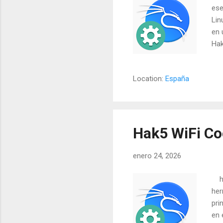
ese
Lin
en 
Hak
por
Jav
Location:
España
ser
de 
con
git
Hak5 WiFi Co
enero 24, 2026
htt
her
pri
en 