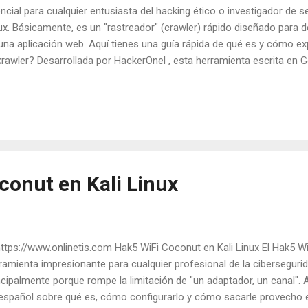
ncial para cualquier entusiasta del hacking ético o investigador de se
ux. Básicamente, es un "rastreador" (crawler) rápido diseñado para 
una aplicación web. Aquí tienes una guía rápida de qué es y cómo ex
rawler? Desarrollada por HackerOnel , esta herramienta escrita en 
 una web de forma automática para encontrar: URLs (enlaces interno
aScript (donde suelen esconderse rutas de API). Subdominios . Endp
vicios). Su gran ventaja es la velocidad y su capacidad para integrar
herramientas mediante el uso de tuberías ( | ). Instalación en Kali Lin
figurado en tu Kali, puedes instalarlo con un solo comando: Bash go 
hub.com/hakluke/hakrawler@la...
conut en Kali Linux
ps://www.onlinetis.com Hak5 WiFi Coconut en Kali Linux El Hak5 W
ramienta impresionante para cualquier profesional de la cibersegurid
ncipalmente porque rompe la limitación de "un adaptador, un canal". A
español sobre qué es, cómo configurarlo y cómo sacarle provecho en