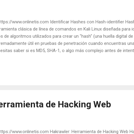
ps://www.onlinetis.com Identificar Hashes con Hash-identifier Hash
ramienta clásica de línea de comandos en Kali Linux diseñada para id
os de algoritmos utilizados para crear un "hash" (una huella digital de
remadamente útil en pruebas de penetración cuando encuentras una
esitas saber si es MD5, SHA-1, o algo más complejo antes de inten
h-identifier A diferencia de otras herramientas complejas, esta es m
os: Abre la terminal en tu Kali Linux. Escribe el nombre de la herramie
hash que quieres analizar cuando te lo solicite. La herramienta te mo
sificados por "Possible Hash" (los más probables) y "Least Possibl
bables). Ejemplo Práctico Si introduces un hash como 5d41402ab
herramienta te dirá que lo más probab...
erramienta de Hacking Web
ps://www.onlinetis.com Hakrawler: Herramienta de Hacking Web Ha