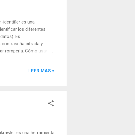
-identifier es una
entificar los diferentes
 datos). Es
 contraseña cifrada y
tar romperla. Cómo usar
uy directa. Sigue estos
nta: hash-identifier . Pega
LEER MAS »
strará los resultados
e Hash" (los menos
c4b2a76b9719d911017c592 ,
krawler es una herramienta