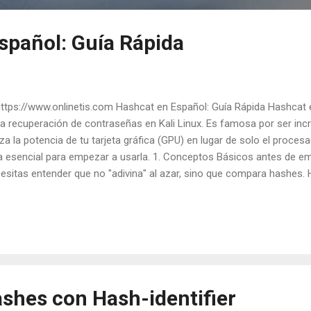
spañol: Guía Rápida
ps://www.onlinetis.com Hashcat en Español: Guía Rápida Hashcat e
la recuperación de contraseñas en Kali Linux. Es famosa por ser inc
liza la potencia de tu tarjeta gráfica (GPU) en lugar de solo el proces
a esencial para empezar a usarla. 1. Conceptos Básicos antes de e
esitas entender que no "adivina" al azar, sino que compara hashes. H
ca creada a partir de una contraseña (ej. MD5, SHA-256). Diccionario 
to con miles de contraseñas posibles (el más común en Kali es rock
0: Ataque de diccionario (compara una lista). -a 3: Ataque de fuerza 
binaciones posibles). 2. Comandos Principales La sintaxis básica 
po_de_hash] -a [tipo_de_ataque] [archivo_con_hash] [diccionario/másc
h (...
ashes con Hash-identifier