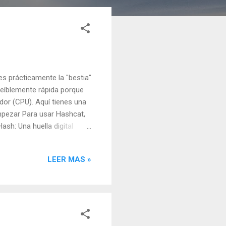
s prácticamente la "bestia"
reíblemente rápida porque
ador (CPU). Aquí tienes una
mpezar Para usar Hashcat,
ash: Una huella digital
(Wordlist): Un archivo de
you.txt ). Modos de ataque:
LEER MAS »
bruta (prueba todas las
de Hashcat es: hashcat -m
ara] Identificar el tipo de