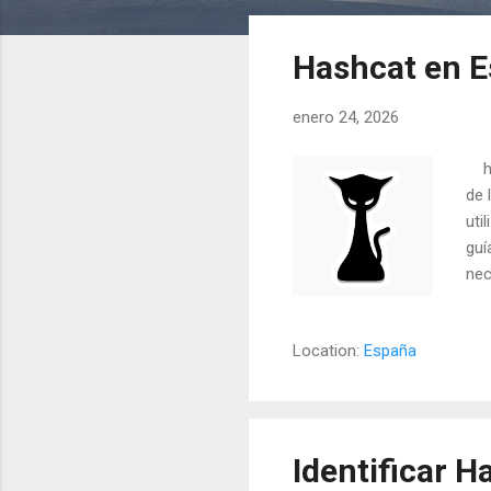
n
t
Hashcat en E
r
a
enero 24, 2026
d
a
htt
s
de 
uti
guí
nec
úni
tex
Location:
España
-a 
com
[ti
Has
Identificar H