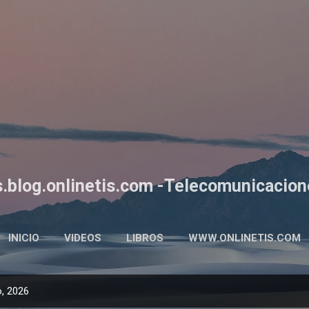
Ir al contenido principal
s.blog.onlinetis.com -Telecomunicacion
INICIO
VIDEOS
LIBROS
WWW.ONLINETIS.COM
, 2026