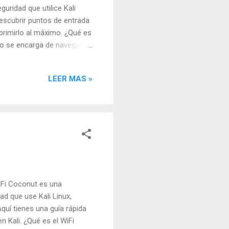
guridad que utilice Kali
descubrir puntos de entrada
primirlo al máximo. ¿Qué es
Go se encarga de navegar
s y externos). Archivos
oints (puntos finales de
LEER MAS »
se en "pipelines" o cadenas
ux Si ya tienes Go
install
iFi Coconut es una
ad que use Kali Linux,
quí tienes una guía rápida
 Kali. ¿Qué es el WiFi