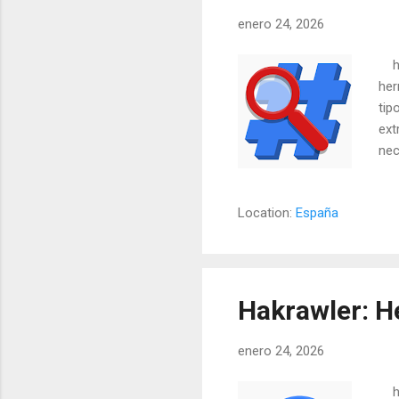
enero 24, 2026
htt
her
tip
ext
nec
Has
pas
Location:
España
el 
cla
pro
la 
Hakrawler: H
enero 24, 2026
htt