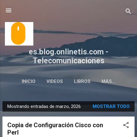
Ir al contenido principal
es.blog.onlinetis.com -
Telecomunicaciones
INICIO
VIDEOS
LIBROS
MÁS…
WWW.ONLINETIS.COM
Mostrando entradas de marzo, 2026
MOSTRAR TODO
E
n
Copia de Configuración Cisco con
t
Perl
r