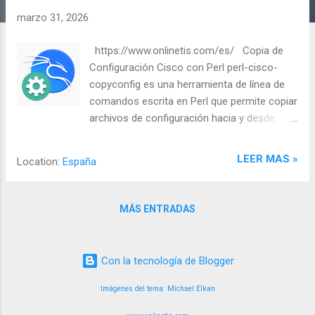
a
marzo 31, 2026
d
a
https://www.onlinetis.com/es/ Copia de
s
Configuración Cisco con Perl perl-cisco-
copyconfig es una herramienta de línea de
comandos escrita en Perl que permite copiar
archivos de configuración hacia y desde
dispositivos Cisco (routers, switches, etc.)
utilizando el protocolo SNMP . Es
LEER MAS »
Location:
España
especialmente útil en auditorías de red o
tareas de administración masiva cuando
tienes las credenciales SNMP del dispositivo.
MÁS ENTRADAS
🛠️ Instalación en Kali Linux Dado que es un
script de Perl, puedes instalarlo directamente
desde los repositorios oficiales de Kali: Bash
Con la tecnología de Blogger
sudo apt update sudo apt install perl-cisco-
copyconfig 🚀 Uso Básico La sintaxis
Imágenes del tema:
Michael Elkan
general de la herramienta es la siguiente: