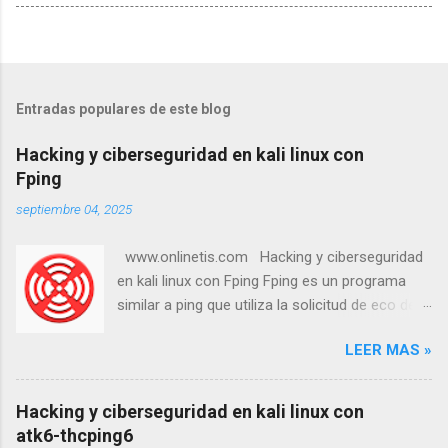
Entradas populares de este blog
Hacking y ciberseguridad en kali linux con
Fping
septiembre 04, 2025
www.onlinetis.com Hacking y ciberseguridad
en kali linux con Fping Fping es un programa
similar a ping que utiliza la solicitud de eco del
Protocolo de Mensajes de Control de Internet
LEER MAS »
(ICMP) para determinar si un host objetivo
responde. fping se diferencia de ping en que
permite especificar cualquier número de
Hacking y ciberseguridad en kali linux con
objetivos en la línea de comandos o un archivo
atk6-thcping6