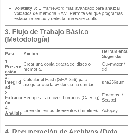
Volatility 3:
El framework más avanzado para analizar
volcados de memoria RAM. Permite ver qué programas
estaban abiertos y detectar malware oculto.
3. Flujo de Trabajo Básico
(Metodología)
Herramienta
Paso
Acción
Sugerida
1.
Crear una copia exacta del disco o
Guymager
/
Preserv
memoria.
dd
ación
2.
Calcular el Hash (SHA-256) para
Integrid
sha256sum
asegurar que la evidencia no cambie.
ad
3.
Foremost
/
Extracci
Recuperar archivos borrados (Carving).
Scalpel
ón
4.
Línea de tiempo de eventos (Timeline).
Autopsy
Análisis
4. Recuperación de Archivos (Data