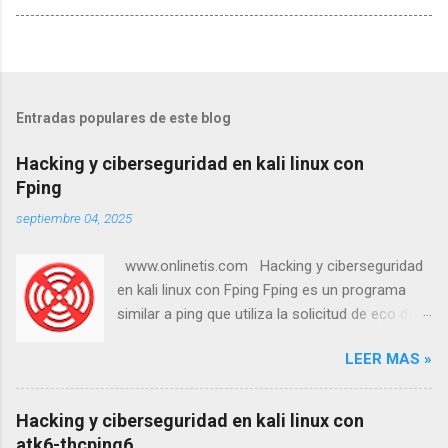
Entradas populares de este blog
Hacking y ciberseguridad en kali linux con
Fping
septiembre 04, 2025
www.onlinetis.com Hacking y ciberseguridad
en kali linux con Fping Fping es un programa
similar a ping que utiliza la solicitud de eco del
Protocolo de Mensajes de Control de Internet
LEER MAS »
(ICMP) para determinar si un host objetivo
responde. fping se diferencia de ping en que
permite especificar cualquier número de
Hacking y ciberseguridad en kali linux con
objetivos en la línea de comandos o un archivo
atk6-thcping6