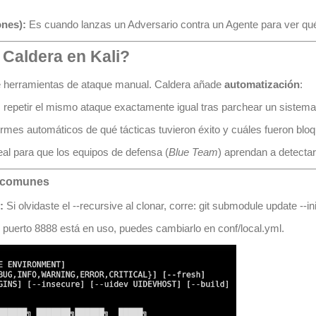
nes):
Es cuando lanzas un Adversario contra un Agente para ver qu
 Caldera en Kali?
de herramientas de ataque manual. Caldera añade
automatización
:
repetir el mismo ataque exactamente igual tras parchear un sistema
rmes automáticos de qué tácticas tuvieron éxito y cuáles fueron blo
al para que los equipos de defensa (
Blue Team
) aprendan a detectar
s comunes
:
Si olvidaste el
--recursive
al clonar, corre:
git submodule update --ini
l puerto 8888 está en uso, puedes cambiarlo en
conf/local.yml
.