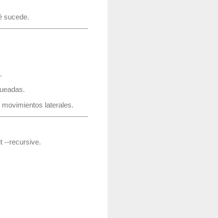
é sucede.
.
queadas.
 movimientos laterales.
t --recursive
.