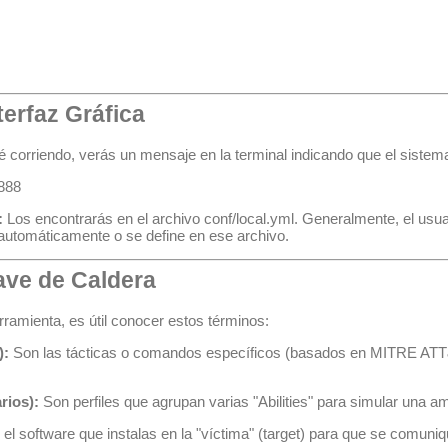
terfaz Gráfica
é corriendo, verás un mensaje en la terminal indicando que el sistema
8888
:
Los encontrarás en el archivo
conf/local.yml
. Generalmente, el usu
automáticamente o se define en ese archivo.
ave de Caldera
rramienta, es útil conocer estos términos:
):
Son las tácticas o comandos específicos (basados en MITRE ATT
rios):
Son perfiles que agrupan varias "Abilities" para simular una a
el software que instalas en la "víctima" (target) para que se comuni