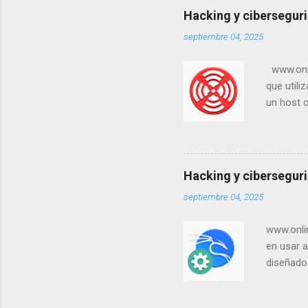
Hacking y ciberseguri
septiembre 04, 2025
www.onlin
que utili
un host o
objetivos
lugar de 
de ping y
install 
Hacking y ciberseguri
con versi
septiembre 04, 2025
utilidad 
Internet)
www.onlin
en usar a
diseñado 
tener ins
pero si n