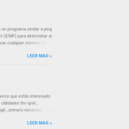
 un programa similar a ping
et (ICMP) para determinar si
ficar cualquier número de
os que se hará ping. En
LEER MAS »
nda, fping envía un paquete
s. Como instalar: sudo apt
d fping6 Compatibilidad
 en Kali Linux es una
nsajes de control de
Parece que estás interesado
utilidades thc-ipv6 ,
ng6 , primero necesitas
i, ya viene preinstalado,
LEER MAS »
 thc-ipv6 Una vez que lo