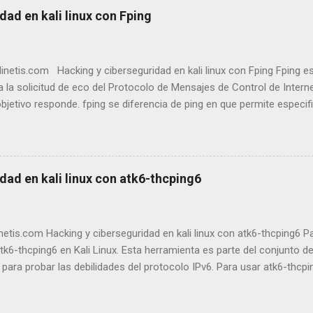
dad en kali linux con Fping
etis.com Hacking y ciberseguridad en kali linux con Fping Fping es
za la solicitud de eco del Protocolo de Mensajes de Control de Intern
bjetivo responde. fping se diferencia de ping en que permite especi
 en la línea de comandos o un archivo con las listas de objetivos a l
enviar a un objetivo hasta que se agote el tiempo de espera o respo
 pasa al siguiente objetivo mediante un sistema de turnos rotatorio
fping fping Enviar paquetes ICMP ECHO_REQUEST a los hosts de la re
dad en kali linux con atk6-thcping6
ones anteriores de fping anteriores a la versión 4.0 El comando fping
de red que se utiliza para enviar paquetes de ICMP (Protocolo de me
 a varios hosts de forma simultánea. A diferen...
etis.com Hacking y ciberseguridad en kali linux con atk6-thcping6 
tk6-thcping6 en Kali Linux. Esta herramienta es parte del conjunto de 
para probar las debilidades del protocolo IPv6. Para usar atk6-thcpi
talado el paquete thc-ipv6 . En la mayoría de las distribuciones de Kal
o, puedes instalarlo con el siguiente comando: Bash sudo apt install