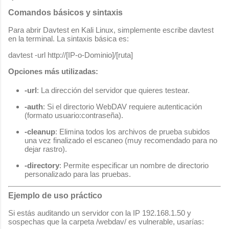
Comandos básicos y sintaxis
Para abrir Davtest en Kali Linux, simplemente escribe
davtest
en la terminal. La sintaxis básica es:
davtest -url http://[IP-o-Dominio]/[ruta]
Opciones más utilizadas:
-url
: La dirección del servidor que quieres testear.
-auth
: Si el directorio WebDAV requiere autenticación
(formato
usuario:contraseña
).
-cleanup
: Elimina todos los archivos de prueba subidos
una vez finalizado el escaneo (muy recomendado para no
dejar rastro).
-directory
: Permite especificar un nombre de directorio
personalizado para las pruebas.
Ejemplo de uso práctico
Si estás auditando un servidor con la IP
192.168.1.50
y
sospechas que la carpeta
/webdav/
es vulnerable, usarías: