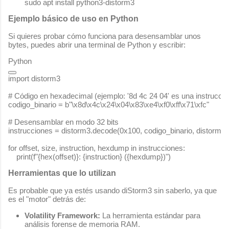
Ejemplo básico de uso en Python
Si quieres probar cómo funciona para desensamblar unos
bytes, puedes abrir una terminal de Python y escribir:
Python
import
 distorm3

# Código en hexadecimal (ejemplo: '8d 4c 24 04' es una instrucció
codigo_binario = 
b"\x8d\x4c\x24\x04\x83\xe4\xf0\xff\x71\xfc"
# Desensamblar en modo 32 bits
instrucciones = distorm3.decode(
0x100
, codigo_binario, distorm3
for
 offset, size, instruction, hexdump 
in
 instrucciones:

    print(
f"
{
hex
(offset)}
: 
{instruction}
 (
{hexdump}
)"
Herramientas que lo utilizan
Es probable que ya estés usando diStorm3 sin saberlo, ya que
es el "motor" detrás de:
Volatility Framework:
La herramienta estándar para
análisis forense de memoria RAM.