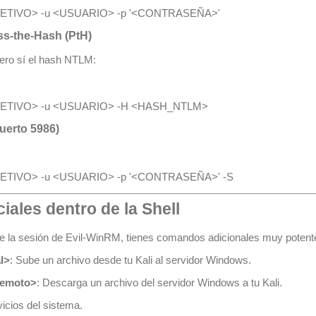
BJETIVO> -u <USUARIO> -p 
'<CONTRASEÑA>'
s-the-Hash (PtH)
pero sí el hash NTLM:
uerto 5986)
BJETIVO> -u <USUARIO> -p 
'<CONTRASEÑA>'
ales dentro de la Shell
e la sesión de Evil-WinRM, tienes comandos adicionales muy potent
l>
: Sube un archivo desde tu Kali al servidor Windows.
remoto>
: Descarga un archivo del servidor Windows a tu Kali.
rvicios del sistema.