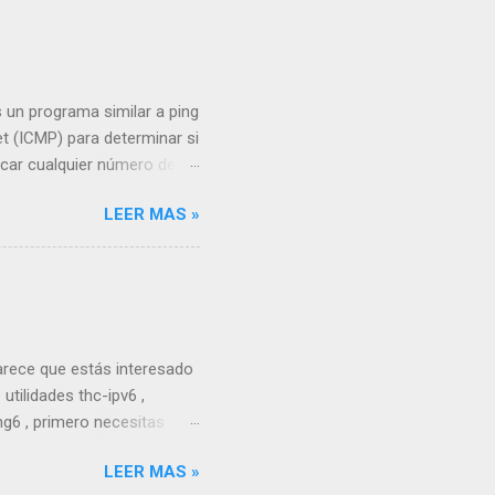
 un programa similar a ping
et (ICMP) para determinar si
ficar cualquier número de
os que se hará ping. En
LEER MAS »
nda, fping envía un paquete
s. Como instalar: sudo apt
d fping6 Compatibilidad
 en Kali Linux es una
nsajes de control de
Parece que estás interesado
utilidades thc-ipv6 ,
ng6 , primero necesitas
i, ya viene preinstalado,
LEER MAS »
 thc-ipv6 Una vez que lo