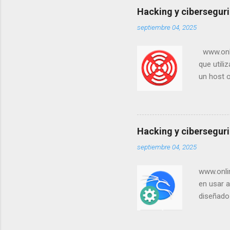
Hacking y ciberseguri
septiembre 04, 2025
www.onlin
que utili
un host o
objetivos
lugar de 
de ping y
install 
Hacking y ciberseguri
con versi
septiembre 04, 2025
utilidad 
Internet)
www.onlin
en usar a
diseñado 
tener ins
pero si n