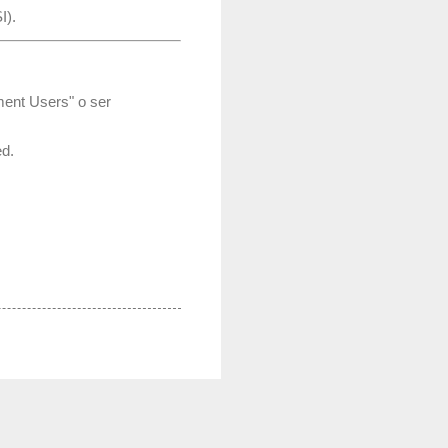
I).
ent Users" o ser
ed.