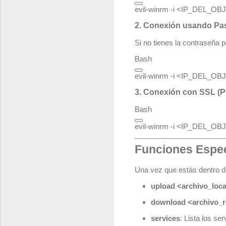
evil-winrm -i <IP_DEL_O
2. Conexión usando Pas
Si no tienes la contraseña 
Bash
3. Conexión con SSL (P
Bash
evil-winrm -i <IP_DEL_O
Funciones Especi
Una vez que estás dentro d
upload <archivo_loca
download <archivo_
services
: Lista los se