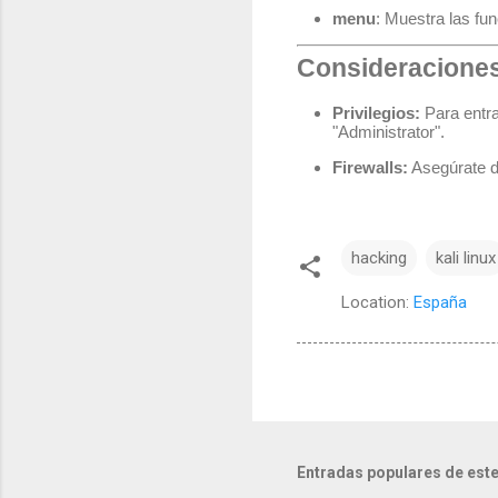
menu
: Muestra las f
Consideraciones
Privilegios:
Para entra
"Administrator".
Firewalls:
Asegúrate de
hacking
kali linux
Location:
España
Entradas populares de este