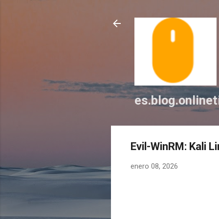
es.blog.online
Evil-WinRM: Kali 
enero 08, 2026