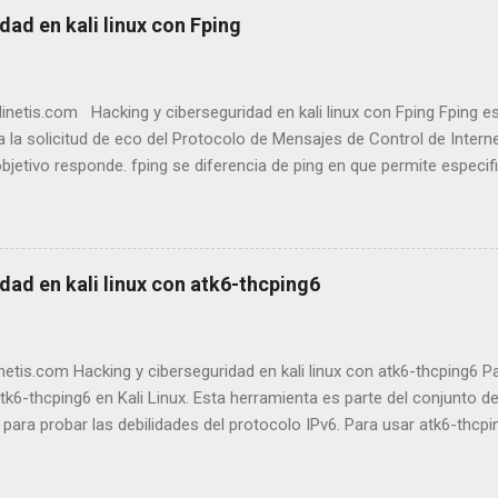
dad en kali linux con Fping
etis.com Hacking y ciberseguridad en kali linux con Fping Fping es
za la solicitud de eco del Protocolo de Mensajes de Control de Intern
bjetivo responde. fping se diferencia de ping en que permite especi
 en la línea de comandos o un archivo con las listas de objetivos a l
enviar a un objetivo hasta que se agote el tiempo de espera o respo
 pasa al siguiente objetivo mediante un sistema de turnos rotatorio
fping fping Enviar paquetes ICMP ECHO_REQUEST a los hosts de la re
dad en kali linux con atk6-thcping6
ones anteriores de fping anteriores a la versión 4.0 El comando fping
de red que se utiliza para enviar paquetes de ICMP (Protocolo de me
 a varios hosts de forma simultánea. A diferen...
etis.com Hacking y ciberseguridad en kali linux con atk6-thcping6 
tk6-thcping6 en Kali Linux. Esta herramienta es parte del conjunto de 
para probar las debilidades del protocolo IPv6. Para usar atk6-thcpi
talado el paquete thc-ipv6 . En la mayoría de las distribuciones de Kal
o, puedes instalarlo con el siguiente comando: Bash sudo apt install