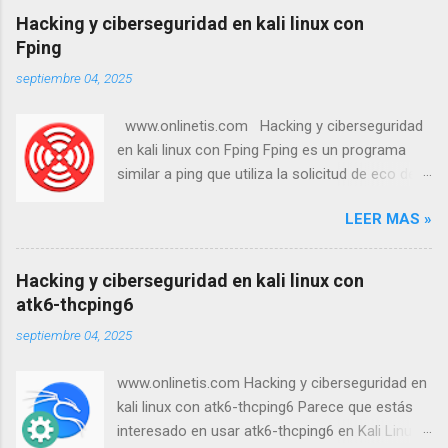
Hacking y ciberseguridad en kali linux con
Fping
septiembre 04, 2025
www.onlinetis.com Hacking y ciberseguridad
en kali linux con Fping Fping es un programa
similar a ping que utiliza la solicitud de eco del
Protocolo de Mensajes de Control de Internet
LEER MAS »
(ICMP) para determinar si un host objetivo
responde. fping se diferencia de ping en que
permite especificar cualquier número de
Hacking y ciberseguridad en kali linux con
objetivos en la línea de comandos o un archivo
atk6-thcping6
con las listas de objetivos a los que se hará
septiembre 04, 2025
ping. En lugar de enviar a un objetivo hasta que
se agote el tiempo de espera o responda, fping
www.onlinetis.com Hacking y ciberseguridad en
envía un paquete de ping y pasa al siguiente
kali linux con atk6-thcping6 Parece que estás
objetivo mediante un sistema de turnos
interesado en usar atk6-thcping6 en Kali Linux.
rotatorios. Como instalar: sudo apt install fping