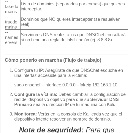
--
Lista de dominios (separados por comas) que quieres
fakedo
interceptar.
mains
--
Dominios que NO quieres interceptar (se resuelven
truedo
real).
mains
--
Servidores DNS reales a los que DNSChef consultará
names
si no tiene una regla de falsificación (ej. 8.8.8.8).
ervers
Cómo ponerlo en marcha (Flujo de trabajo)
Configura tu IP: Asegúrate de que DNSChef escuche en
una interfaz accesible para la víctima:
sudo dnschef --interface 0.0.0.0 --fakeip 192.168.1.10
Configura la víctima:
Debes cambiar la configuración de
red del dispositivo objetivo para que su
Servidor DNS
Primario
sea la dirección IP de tu máquina con Kali.
Monitorea:
Verás en la consola de Kali cada vez que el
dispositivo intente resolver un nombre de dominio.
Nota de seguridad:
Para que