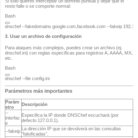
Si solo quieres interceptar un dominio puntual y dejar que el
resto falle o se comporte normal:
Bash
3. Usar un archivo de configuración
Para ataques más complejos, puedes crear un archivo (ej.
dnschef.ini
) con reglas específicas para registros A, AAAA, MX,
etc.
Bash
Parámetros más importantes
Parám
Descripción
etro
--
Especifica la IP donde DNSChef escuchará (por
interfac
defecto 127.0.0.1).
e
La dirección IP que se devolverá en las consultas
--fakeip
"falsificadas".