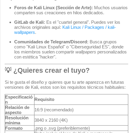
Foros de Kali Linux (Sección de Arte):
Muchos usuarios
comparten sus creaciones en hilos dedicados.
GitLab de Kali:
Es el "cuartel general". Puedes ver los
archivos originales aquí:
Kali Linux / Packages / kali-
wallpapers
.
Comunidades de Telegram/Discord:
Busca grupos
como "Kali Linux Español" o "Ciberseguridad ES", donde
los miembros suelen compartir
wallpapers
personalizados
con estética "hacker".
💡 ¿Quieres crear el tuyo?
Si te gusta el diseño y quieres que tu arte aparezca en futuras
versiones de Kali, estos son los requisitos técnicos habituales:
Especificació
Requisito
n
Relación de
16:9 (recomendado)
aspecto
Resolución
3840 x 2160 (4K)
mínima
Formato
.png
o
.svg
(preferiblemente)