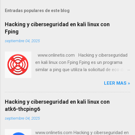
Entradas populares de este blog
Hacking y ciberseguridad en kali linux con
Fping
septiembre 04, 2025
www.onlinetis.com Hacking y ciberseguridad
en kali linux con Fping Fping es un programa
similar a ping que utiliza la solicitud de eco del
Protocolo de Mensajes de Control de Internet
LEER MAS »
(ICMP) para determinar si un host objetivo
responde. fping se diferencia de ping en que
permite especificar cualquier número de
Hacking y ciberseguridad en kali linux con
objetivos en la línea de comandos o un archivo
atk6-thcping6
con las listas de objetivos a los que se hará
septiembre 04, 2025
ping. En lugar de enviar a un objetivo hasta que
se agote el tiempo de espera o responda, fping
www.onlinetis.com Hacking y ciberseguridad en
envía un paquete de ping y pasa al siguiente