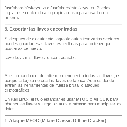
/usr/share/nfc/keys.txt
o
/usr/share/mfdl/keys.txt
. Puedes
copiar ese contenido a tu propio archivo para usarlo con
mfterm
.
5. Exportar las llaves encontradas
Si después de ejecutar
dict
lograste autenticar varios sectores,
puedes guardar esas llaves específicas para no tener que
buscarlas de nuevo:
save keys mis_llaves_encontradas.txt
Si el comando
dict
de
mfterm
no encuentra todas las llaves, es
porque la tarjeta no usa las llaves de fábrica. Aquí es donde
entran las herramientas de "fuerza bruta" o ataques
criptográficos.
En Kali Linux, el flujo estándar es usar
MFOC
o
MFCUK
para
obtener las llaves y luego llevarlas a
mfterm
para manipular los
datos.
1. Ataque MFOC (Mifare Classic Offline Cracker)