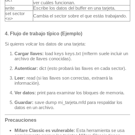
ver cuáles funcionan.
write
Escribe los datos del buffer en una tarjeta.
set sector
Cambia el sector sobre el que estás trabajando.
<n>
4. Flujo de trabajo típico (Ejemplo)
Si quieres volcar los datos de una tarjeta:
Cargar llaves:
load keys keys.txt
(mfterm suele incluir un
archivo de llaves conocidas).
Autenticar:
dict
(esto probará las llaves en cada sector).
Leer:
read
(si las llaves son correctas, extraerá la
información).
Ver datos:
print
para examinar los bloques de memoria.
Guardar:
save dump mi_tarjeta.mfd
para respaldar los
datos en un archivo.
Precauciones
Mifare Classic es vulnerable:
Esta herramienta se usa