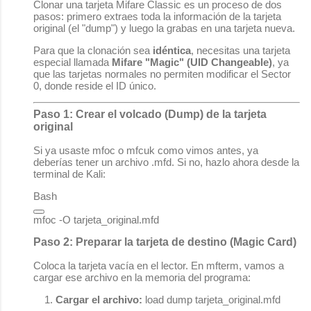
Clonar una tarjeta Mifare Classic es un proceso de dos
pasos: primero extraes toda la información de la tarjeta
original (el "dump") y luego la grabas en una tarjeta nueva.
Para que la clonación sea
idéntica
, necesitas una tarjeta
especial llamada
Mifare "Magic" (UID Changeable)
, ya
que las tarjetas normales no permiten modificar el Sector
0, donde reside el ID único.
Paso 1: Crear el volcado (Dump) de la tarjeta
original
Si ya usaste
mfoc
o
mfcuk
como vimos antes, ya
deberías tener un archivo
.mfd
. Si no, hazlo ahora desde la
terminal de Kali:
Bash
Paso 2: Preparar la tarjeta de destino (Magic Card)
Coloca la tarjeta vacía en el lector. En
mfterm
, vamos a
cargar ese archivo en la memoria del programa:
Cargar el archivo:
load dump tarjeta_original.mfd