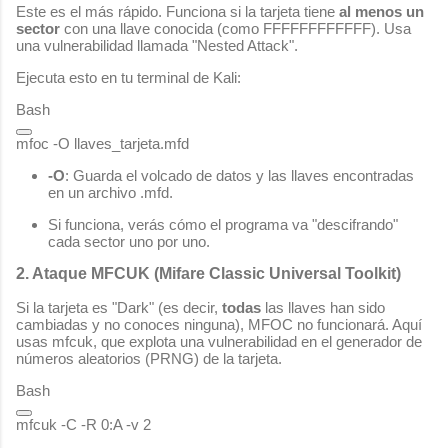
Este es el más rápido. Funciona si la tarjeta tiene
al menos un
sector
con una llave conocida (como
FFFFFFFFFFFF
). Usa
una vulnerabilidad llamada "Nested Attack".
Ejecuta esto en tu terminal de Kali:
Bash
-O
: Guarda el volcado de datos y las llaves encontradas
en un archivo
.mfd
.
Si funciona, verás cómo el programa va "descifrando"
cada sector uno por uno.
2. Ataque MFCUK (Mifare Classic Universal Toolkit)
Si la tarjeta es "Dark" (es decir,
todas
las llaves han sido
cambiadas y no conoces ninguna), MFOC no funcionará. Aquí
usas
mfcuk
, que explota una vulnerabilidad en el generador de
números aleatorios (PRNG) de la tarjeta.
Bash