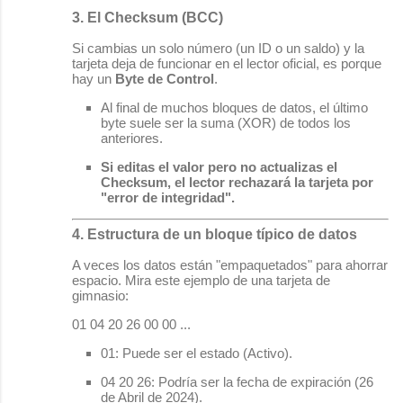
3. El Checksum (BCC)
Si cambias un solo número (un ID o un saldo) y la
tarjeta deja de funcionar en el lector oficial, es porque
hay un
Byte de Control
.
Al final de muchos bloques de datos, el último
byte suele ser la suma (XOR) de todos los
anteriores.
Si editas el valor pero no actualizas el
Checksum, el lector rechazará la tarjeta por
"error de integridad".
4. Estructura de un bloque típico de datos
A veces los datos están "empaquetados" para ahorrar
espacio. Mira este ejemplo de una tarjeta de
gimnasio:
01 04 20 26 00 00 ...
01
: Puede ser el estado (Activo).
04 20 26
: Podría ser la fecha de expiración (26
de Abril de 2024).