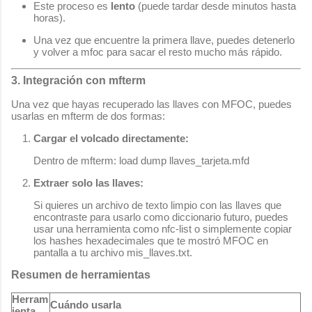
Este proceso es
lento
(puede tardar desde minutos hasta
horas).
Una vez que encuentre la primera llave, puedes detenerlo
y volver a
mfoc
para sacar el resto mucho más rápido.
3. Integración con mfterm
Una vez que hayas recuperado las llaves con MFOC, puedes
usarlas en
mfterm
de dos formas:
Cargar el volcado directamente:
Dentro de
mfterm
:
load dump llaves_tarjeta.mfd
Extraer solo las llaves:
Si quieres un archivo de texto limpio con las llaves que
encontraste para usarlo como diccionario futuro, puedes
usar una herramienta como
nfc-list
o simplemente copiar
los hashes hexadecimales que te mostró MFOC en
pantalla a tu archivo
mis_llaves.txt
.
Resumen de herramientas
Herram
Cuándo usarla
ienta