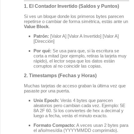
1. El Contador Invertido (Saldos y Puntos)
Si ves un bloque donde los primeros bytes parecen
repetirse o cambiar de forma simétrica, estás ante un
Value Block
.
Patrón:
[Valor A] [Valor A Invertido] [Valor A]
[Dirección]
Por qué:
Se usa para que, si la escritura se
corta a mitad (por ejemplo, retiras la tarjeta muy
rápido), el lector sepa que los datos están
corruptos al no coincidir las copias.
2. Timestamps (Fechas y Horas)
Muchas tarjetas de acceso graban la última vez que
pasaste por una puerta.
Unix Epoch:
Verás 4 bytes que parecen
aleatorios pero cambian cada vez. Ejemplo:
5E
8A 2F 60
. Si los conviertes de hex a decimal y
luego a fecha, verás el minuto exacto.
Formato Compacto:
A veces usan 2 bytes para
el año/mes/día (YYYYMMDD comprimido).