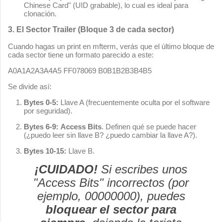
Chinese Card" (UID grabable), lo cual es ideal para
clonación.
3. El Sector Trailer (Bloque 3 de cada sector)
Cuando hagas un
print
en
mfterm
, verás que el último bloque de
cada sector tiene un formato parecido a este:
A0A1A2A3A4A5 FF078069 B0B1B2B3B4B5
Se divide así:
Bytes 0-5:
Llave A (frecuentemente oculta por el software
por seguridad).
Bytes 6-9:
Access Bits
. Definen qué se puede hacer
(¿puedo leer sin llave B? ¿puedo cambiar la llave A?).
Bytes 10-15:
Llave B.
¡CUIDADO!
Si escribes unos
"Access Bits" incorrectos (por
ejemplo,
00000000
), puedes
bloquear el sector para