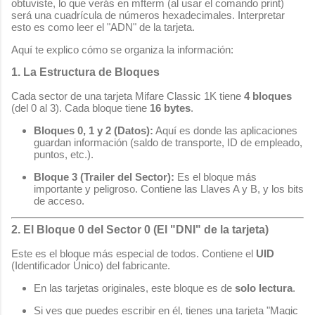
obtuviste, lo que verás en
mfterm
(al usar el comando
print
)
será una cuadrícula de números hexadecimales. Interpretar
esto es como leer el "ADN" de la tarjeta.
Aquí te explico cómo se organiza la información:
1. La Estructura de Bloques
Cada sector de una tarjeta Mifare Classic 1K tiene
4 bloques
(del 0 al 3). Cada bloque tiene
16 bytes
.
Bloques 0, 1 y 2 (Datos):
Aquí es donde las aplicaciones
guardan información (saldo de transporte, ID de empleado,
puntos, etc.).
Bloque 3 (Trailer del Sector):
Es el bloque más
importante y peligroso. Contiene las Llaves A y B, y los bits
de acceso.
2. El Bloque 0 del Sector 0 (El "DNI" de la tarjeta)
Este es el bloque más especial de todos. Contiene el
UID
(Identificador Único) del fabricante.
En las tarjetas originales, este bloque es de
solo lectura
.
Si ves que puedes escribir en él, tienes una tarjeta "Magic