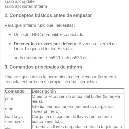
sudo apt update

2. Conceptos básicos antes de empezar
Para que
mfterm
funcione, necesitas:
Un lector NFC compatible conectado.
Detener los drivers por defecto:
A veces el kernel de
Linux bloquea el lector. Ejecuta:
sudo modprobe -r pn533_usb pn533 nfc
3. Comandos principales de mfterm
Una vez que lanzas la herramienta escribiendo
mfterm
en la
consola, entrarás en su propia interfaz interactiva.
Comando
Descripción
Muestra el contenido actual del buffer (la tarjeta
print
leída).
Intenta leer una tarjeta (necesitas cargar las
read
llaves primero).
load keys
Carga un diccionario de llaves (por defecto
<archivo>
busca
keys.txt
).
Prueba las llaves cargadas contra la tarjeta para
dict