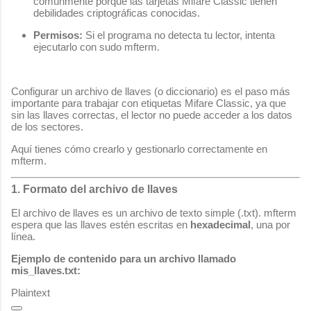
comúnmente porque las tarjetas Mifare Classic tienen
debilidades criptográficas conocidas.
Permisos:
Si el programa no detecta tu lector, intenta
ejecutarlo con
sudo mfterm
.
Configurar un archivo de llaves (o diccionario) es el paso más
importante para trabajar con etiquetas Mifare Classic, ya que
sin las llaves correctas, el lector no puede acceder a los datos
de los sectores.
Aquí tienes cómo crearlo y gestionarlo correctamente en
mfterm
.
1. Formato del archivo de llaves
El archivo de llaves es un archivo de texto simple (
.txt
).
mfterm
espera que las llaves estén escritas en
hexadecimal
, una por
línea.
Ejemplo de contenido para un archivo llamado
mis_llaves.txt
:
Plaintext