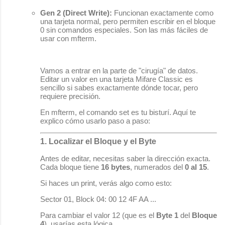
Gen 2 (Direct Write):
Funcionan exactamente como
una tarjeta normal, pero permiten escribir en el bloque
0 sin comandos especiales. Son las más fáciles de
usar con
mfterm
.
Vamos a entrar en la parte de "cirugía" de datos.
Editar un valor en una tarjeta Mifare Classic es
sencillo si sabes exactamente dónde tocar, pero
requiere precisión.
En
mfterm
, el comando
set
es tu bisturí. Aquí te
explico cómo usarlo paso a paso:
1. Localizar el Bloque y el Byte
Antes de editar, necesitas saber la dirección exacta.
Cada bloque tiene
16 bytes
, numerados del
0 al 15
.
Si haces un
print
, verás algo como esto:
Sector 01, Block 04: 00 12 4F AA ...
Para cambiar el valor
12
(que es el
Byte 1
del
Bloque
4
), usarías esta lógica.